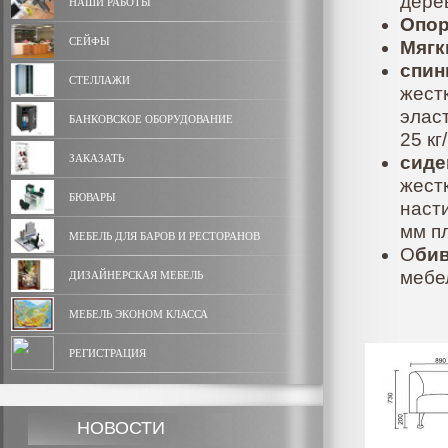
дере
НАШИ РАБОТЫ
Опо
СЕЙФЫ
Мягк
спин
СТЕЛЛАЖИ
жестк
элас
БАНКОВСКОЕ ОБОРУДОВАНИЕ
25 кг
ЗАКАЗАТЬ
сиде
жест
БЮВАРЫ
наст
мм пл
МЕБЕЛЬ ДЛЯ БАРОВ И РЕСТОРАНОВ
О
би
мебе
ДИЗАЙНЕРСКАЯ МЕБЕЛЬ
МЕБЕЛЬ ЭКОНОМ КЛАССА
РЕГИСТРАЦИЯ
НОВОСТИ