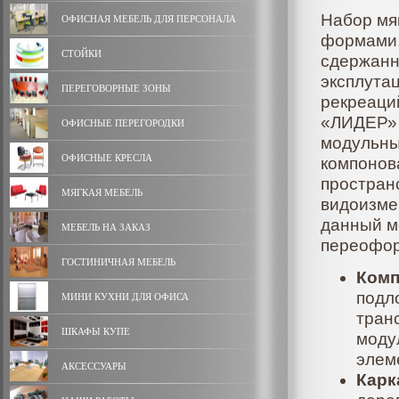
Набор мя
ОФИСНАЯ МЕБЕЛЬ ДЛЯ ПЕРСОНАЛА
формами,
СТОЙКИ
сдержанн
эксплута
ПЕРЕГОВОРНЫЕ ЗОНЫ
рекреаци
«ЛИДЕР» 
ОФИСНЫЕ ПЕРЕГОРОДКИ
модульны
ОФИСНЫЕ КРЕСЛА
компонов
простран
МЯГКАЯ МЕБЕЛЬ
видоизме
данный м
МЕБЕЛЬ НА ЗАКАЗ
переофор
ГОСТИНИЧНАЯ МЕБЕЛЬ
Комп
подл
МИНИ КУХНИ ДЛЯ ОФИСА
тран
ШКАФЫ КУПЕ
моду
элем
АКСЕССУАРЫ
Карк